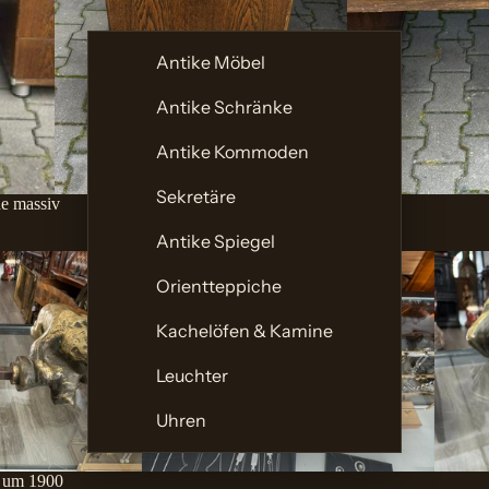
Antike Möbel
Antike Schränke
Antike Kommoden
Sekretäre
he massiv
Antike Spiegel
Orientteppiche
Kachelöfen & Kamine
Leuchter
Uhren
k um 1900