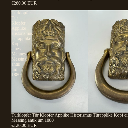
€280,00 EUR
Türklopfer
Tür
Klopfer
Applike
Historismus
Türapplike
Kopf
eines
Mannes
Messing
antik
um
1880
Türklopfer Tür Klopfer Applike Historismus Türapplike Kopf e
Messing antik um 1880
€120,00 EUR