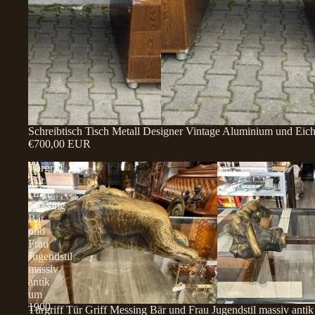
Schreibtisch Tisch Metall Designer Vintage Aluminium und Eic
€700,00 EUR
Türgriff
Tür
Griff
Messing
Bär
und
Frau
Jugendstil
massiv
antik
um
1900
Türgriff Tür Griff Messing Bär und Frau Jugendstil massiv anti