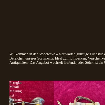
Willkommen in der Stöberecke – hier warten günstige Fundstück
Bereichen unseres Sortiments. Ideal zum Entdecken, Verschenken
Antiquitäten. Das Angebot wechselt laufend, jedes Stück ist ein 
Fernglas
Metall
Messing
mit
Perlmutt
mit