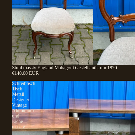
Stuhl massiv England Mahagoni Gestell antik um 1870
€140,00 EUR
Schreibtisch
Tisch
Metall
Designer
Vintage
Aluminium
und
Eiche
massiv