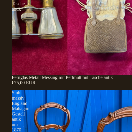
Tasche
antik
Fernglas Metall Messing mit Perlmutt mit Tasche antik
€75,00 EUR
Stuhl
massiv
England
Mahagoni
Gestell
antik
um
1870