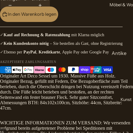
Möbel & Wo
In den Warenkorb legen
✓
Kauf auf Rechnung & Ratenzahlung
mit Klarna möglich
✓
Kein Kundenkonto nötig
– Sie bestellen als Gast, ohne Registrierung
✓
Ebenso per
PayPal
,
Kreditkarte
, Apple Pay oder Google Pay
Antike
Möbel
AKZEPTIERTE ZAHLUNGSARTEN
Antike
Originaler Art Deco Sessel um 1930. Massive Füße aus Holz.
Schränke
Originaler Bezug, gefüllt mit Federn, Die Bezugoberfläche zum Teil
berieben, durch die Oberschicht dringen bei Nutzung vereinzelt Federn
Antike
durch. Die Füße leicht berieben und bestoßen, an der rechten
Kommod
Seitenwand ein fester brauner Fleck. Sehr guter Sitzcomfort,
Kunst
Abmessungen BTH: 84x102x100cm, Sitzhöhe: 44cm, Sitzbreite:
Sekretär
47cm.
Antike
Spiegel
WICHTIGE INFORMATIONEN ZUM VERSAND: Wir versenden
aufgrund bereits aufgetretener Probleme bei Speditionen mit
Orienttep
16